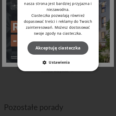
nasza strona jest bardziej przyjazna i
niezawodna.
Ciasteczka pozwalają również
dopasować treści i reklamy do Twoich
13.02.2026
zainteresowań. Możesz dostosować
Mieszkanie narożne w nowym
swoje zgody na ciasteczka.
budownictwie – czy warto?
Czytaj dalej
Akceptuję ciasteczka
Ustawienia
Zobacz wszystkie
Pozostałe porady