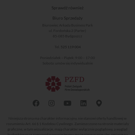
Sprawdź również
Biuro Sprzedaży
Biurowiec Arkada Business Park
ul. Fordońska 2 (Parter)
85-085 Bydgoszcz
Tel.
525 119 004
Poniedziałek – Piątek: 9:00 – 17:00
Sobota: umów się indywidualnie
Niniejsza strona ma charakter informacyjny, nie stanowi oferty handlowej w
rozumieniu Art. 66 § 1 Kodeksu Cywilnego. Zamieszczone na stronie materiały
graficzne, w tym wizualizacje, mają charakter wyłącznie poglądowy, a wygląd
budynków oraz zagospodarowanie terenu może nieznacznie ulec zmianie na