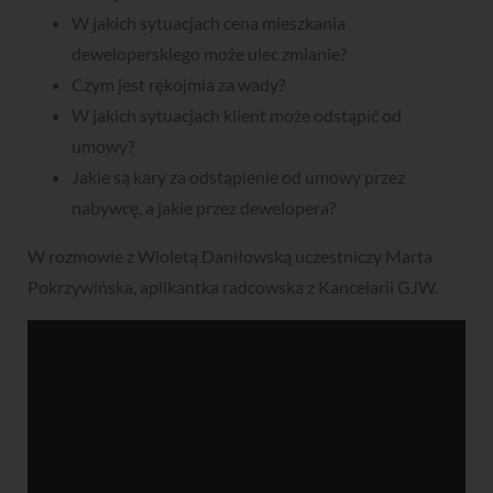
W jakich sytuacjach cena mieszkania
deweloperskiego może ulec zmianie?
Czym jest rękojmia za wady?
W jakich sytuacjach klient może odstąpić od
umowy?
Jakie są kary za odstąpienie od umowy przez
nabywcę, a jakie przez dewelopera?
W rozmowie z Wioletą Daniłowską uczestniczy Marta
Pokrzywińska, aplikantka radcowska z Kancelarii GJW.