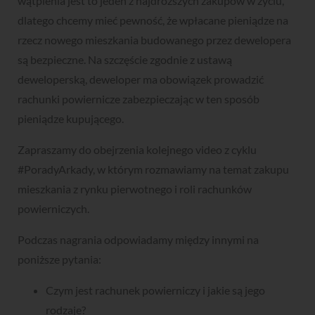
wątpienia jest to jeden z najdroższych zakupów w życiu,
dlatego chcemy mieć pewność, że wpłacane pieniądze na
rzecz nowego mieszkania budowanego przez dewelopera
są bezpieczne. Na szczęście zgodnie z ustawą
deweloperską, deweloper ma obowiązek prowadzić
rachunki powiernicze zabezpieczając w ten sposób
pieniądze kupującego.
Zapraszamy do obejrzenia kolejnego video z cyklu
#PoradyArkady, w którym rozmawiamy na temat zakupu
mieszkania z rynku pierwotnego i roli rachunków
powierniczych.
Podczas nagrania odpowiadamy między innymi na
poniższe pytania:
Czym jest rachunek powierniczy i jakie są jego
rodzaje?