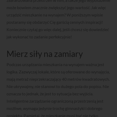
zaaranżowana przestrzeń w nim, a także jego wyposażenie
może bowiem znacznie zwiększyć jego wartość. Jak więc
urządzić mieszkanie na wynajem? W poniższym wpisie
postaramy się obdarzyć Cię garścią cennych inspiracji!
Koniecznie czytaj go więc dalej, jeśli chcesz się dowiedzieć
jak wykonać to zadanie perfekcyjnie!
Mierz siły na zamiary
Podczas urządzania mieszkania na wynajem ważna jest
logika. Zazwyczaj lokale, które są oferowane do wynajęcia,
mają metraż nieprzekraczający 40 metrów kwadratowych.
Nie ukrywajmy, nie stanowi to dużego pola do popisu. Nie
oznacza to jednak, że jest to sytuacja bez wyjścia.
Inteligentne zarządzanie ograniczoną przestrzenią jest
możliwe, wymaga jedynie trochę gimnastyki i dobrego
projektu. Pamiętaj, że mieszkanie musi być nie tylko