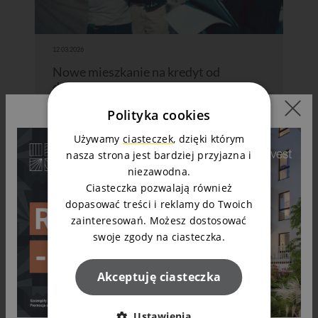
12.03.2026
Nowe mieszkanie na kredyt od
dewelopera - krok po kroku
Polityka cookies
Czytaj dalej
Używamy
ciasteczek
, dzięki którym
nasza strona jest bardziej przyjazna i
niezawodna.
Ciasteczka pozwalają również
dopasować treści i reklamy do Twoich
zainteresowań. Możesz dostosować
swoje zgody na ciasteczka.
Akceptuję ciasteczka
Ustawienia