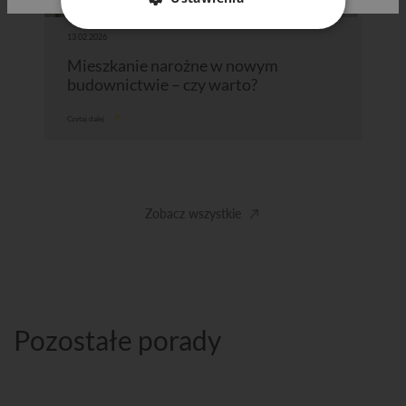
13.02.2026
Mieszkanie narożne w nowym
budownictwie – czy warto?
Czytaj dalej
Zobacz wszystkie
Pozostałe porady