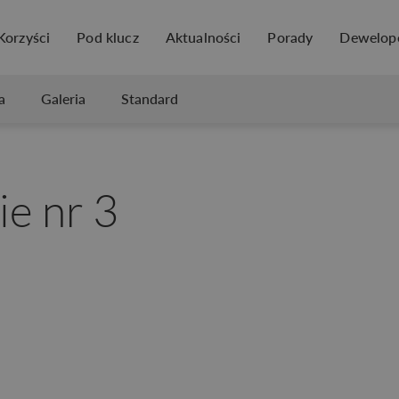
Korzyści
Pod klucz
Aktualności
Porady
Dewelop
a
Galeria
Standard
ie nr 3