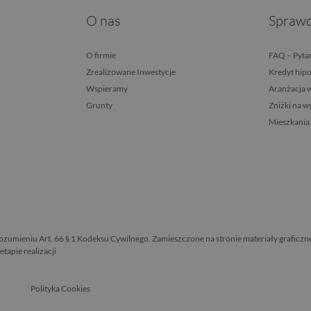
O nas
Sprawd
O firmie
FAQ – Pytan
Zrealizowane Inwestycje
Kredyt hip
Wspieramy
Aranżacja 
Grunty
Zniżki na 
Mieszkania
rozumieniu Art. 66 § 1 Kodeksu Cywilnego. Zamieszczone na stronie materiały graficzn
apie realizacji
Polityka Cookies