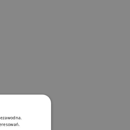
niezawodna.
teresowań.