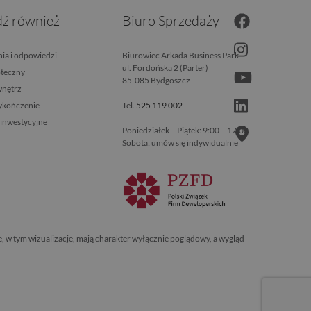
ź również
Biuro Sprzedaży
ia i odpowiedzi
Biurowiec Arkada Business Park
ul. Fordońska 2 (Parter)
oteczny
85-085 Bydgoszcz
wnętrz
wykończenie
Tel.
525 119 002
 inwestycyjne
Poniedziałek – Piątek: 9:00 – 17:00
Sobota: umów się indywidualnie
e, w tym wizualizacje, mają charakter wyłącznie poglądowy, a wygląd