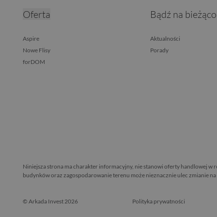
Oferta
Bądź na bieżąco
Aspire
Aktualności
Nowe Flisy
Porady
forDOM
Niniejsza strona ma charakter informacyjny, nie stanowi oferty handlowej w 
budynków oraz zagospodarowanie terenu może nieznacznie ulec zmianie na et
© Arkada Invest 2026
Polityka prywatności