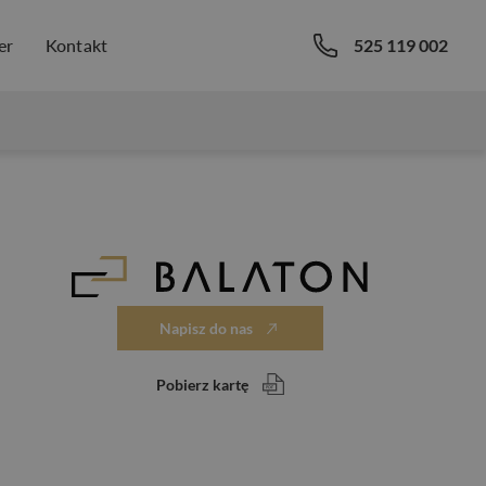
er
Kontakt
525 119 002
Napisz do nas
Pobierz kartę