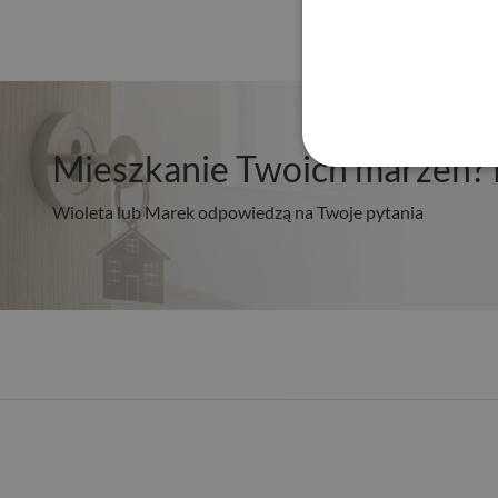
Mieszkanie Twoich marzeń? 
Wioleta lub Marek odpowiedzą na Twoje pytania