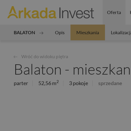
Oferta
BALATON
Opis
Mieszkania
Lokalizacj
Wróć do widoku piętra
Balaton - mieszkan
2
parter
52,56 m
3 pokoje
sprzedane