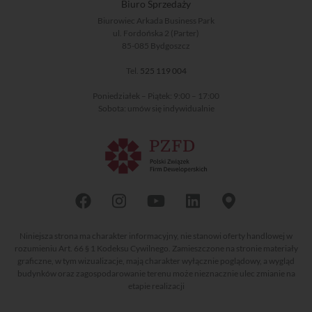
Biuro Sprzedaży
Biurowiec Arkada Business Park
ul. Fordońska 2 (Parter)
85-085 Bydgoszcz
Tel.
525 119 004
Poniedziałek – Piątek: 9:00 – 17:00
Sobota: umów się indywidualnie
Niniejsza strona ma charakter informacyjny, nie stanowi oferty handlowej w
rozumieniu Art. 66 § 1 Kodeksu Cywilnego. Zamieszczone na stronie materiały
graficzne, w tym wizualizacje, mają charakter wyłącznie poglądowy, a wygląd
budynków oraz zagospodarowanie terenu może nieznacznie ulec zmianie na
etapie realizacji