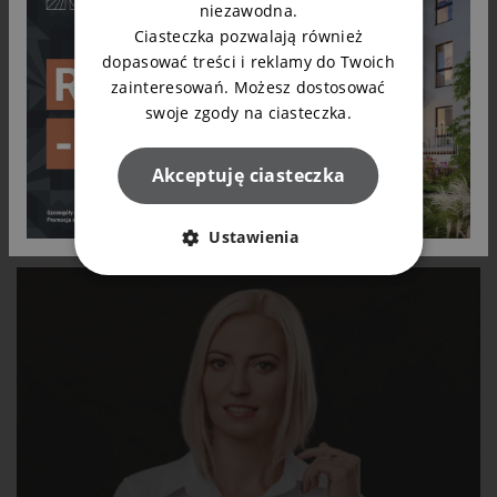
niezawodna.
Ciasteczka pozwalają również
Marek Jasiński
dopasować treści i reklamy do Twoich
zainteresowań. Możesz dostosować
Doradca klienta
swoje zgody na ciasteczka.
t.
525 119 015
Akceptuję ciasteczka
Zapytaj o mieszkanie
Ustawienia