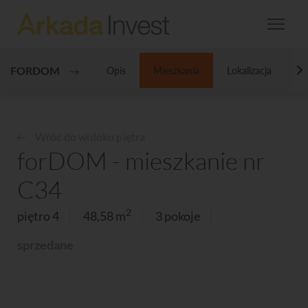
FORDOM
Opis
Mieszkania
Lokalizacja
Ga
N
Wróć do widoku piętra
forDOM - mieszkanie nr
C34
2
piętro 4
48,58 m
3 pokoje
sprzedane