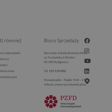
ź również
Biuro Sprzedaży
ia i odpowiedzi
Biurowiec Arkada Business Park
ul. Fordońska 2 (Parter)
oteczny
85-085 Bydgoszcz
wnętrz
wykończenie
Tel.
525 119 002
 inwestycyjne
Poniedziałek – Piątek: 9:00 – 17:00
Sobota: umów się indywidualnie