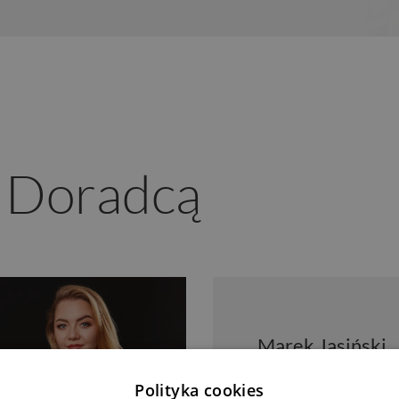
z Doradcą
Marek Jasiński
Doradca klienta
Polityka cookies