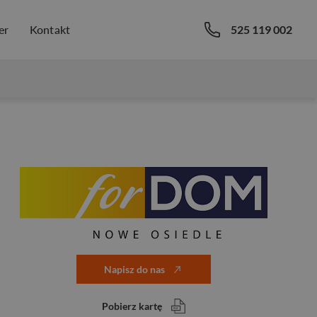
er
Kontakt
525 119 002
Napisz do nas
Pobierz kartę