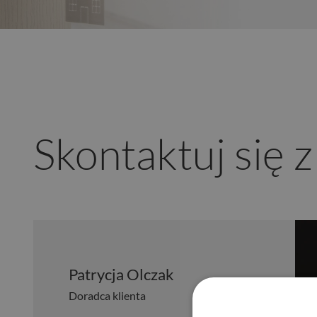
Skontaktuj się 
Patrycja Olczak
Doradca klienta