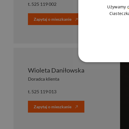
t.
525 119 002
Używamy
Ciasteczk
Zapytaj o mieszkanie
Wioleta Daniłowska
Doradca klienta
t.
525 119 013
Zapytaj o mieszkanie