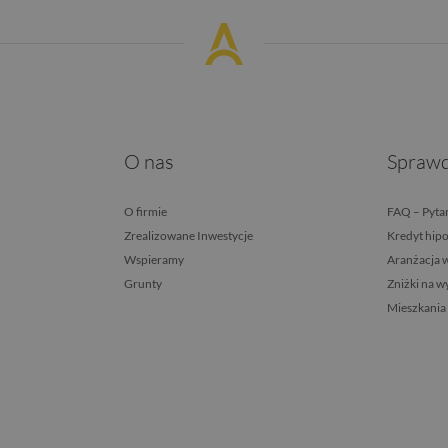
O nas
Sprawd
O firmie
FAQ – Pytan
Zrealizowane Inwestycje
Kredyt hip
Wspieramy
Aranżacja 
Grunty
Zniżki na 
Mieszkania