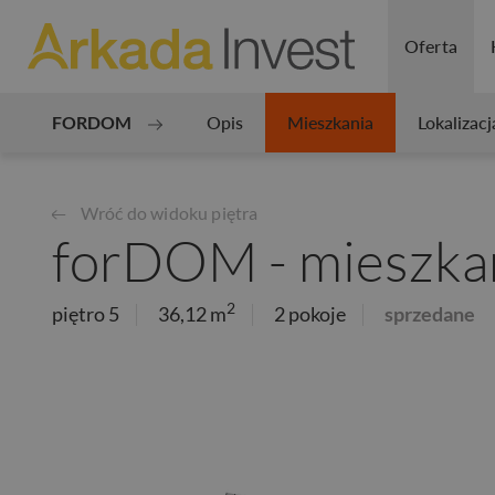
Oferta
FORDOM
Opis
Mieszkania
Lokalizacj
Wróć do widoku piętra
forDOM - mieszka
2
piętro 5
36,12 m
2 pokoje
sprzedane