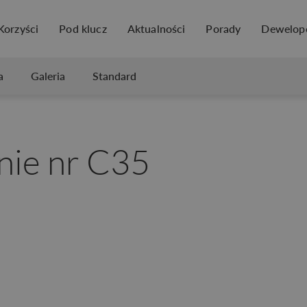
Korzyści
Pod klucz
Aktualności
Porady
Dewelop
a
Galeria
Standard
nie nr C35