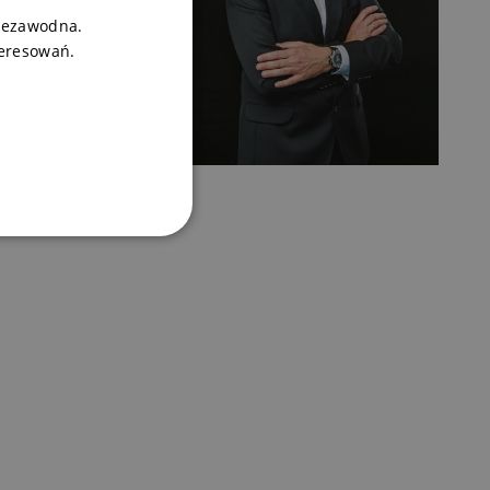
niezawodna.
teresowań.