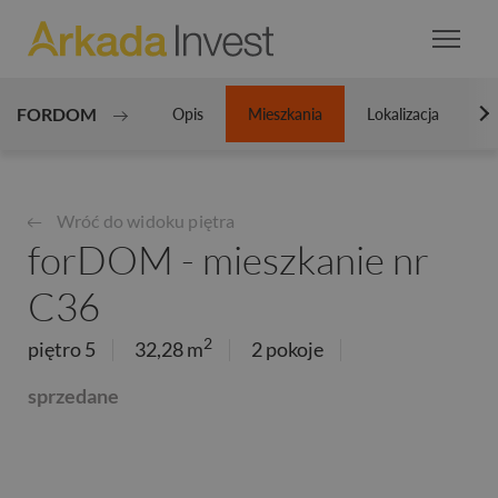
FORDOM
Opis
Mieszkania
Lokalizacja
Ga
N
Wróć do widoku piętra
forDOM - mieszkanie nr
C36
2
piętro 5
32,28 m
2 pokoje
sprzedane