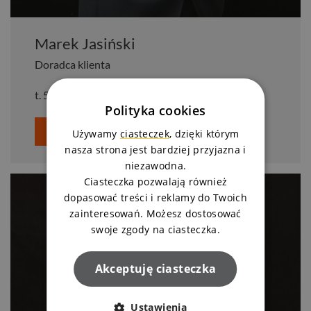
Marek Jasiński
Doradca klienta
t.
525 119 016
Polityka cookies
Zapytaj o mieszkanie
Używamy
ciasteczek
, dzięki którym
nasza strona jest bardziej przyjazna i
niezawodna.
Ciasteczka pozwalają również
dopasować treści i reklamy do Twoich
zainteresowań. Możesz dostosować
swoje zgody na ciasteczka.
Akceptuję ciasteczka
Ustawienia