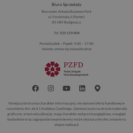
Biuro Sprzedaży
Biurowiec Arkada Business Park
ul. Fordońska 2 (Parter)
85-085 Bydgoszcz
Tel.
525 119 004
Poniedziałek – Piątek: 9:00 – 17:00
Sobota: umów się indywidualnie
Niniejsza strona ma charakter informacyjny, nie stanowi oferty handlowej w
rozumieniu Art. 66 § 1 Kodeksu Cywilnego. Zamieszczone na stronie materiały
graficzne, w tym wizualizacje, mają charakter wyłącznie poglądowy, a wygląd
budynków oraz zagospodarowanie terenu może nieznacznie ulec zmianie na
etapie realizacji