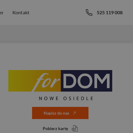
er
Kontakt
525 119 008
Napisz do nas
Pobierz kartę