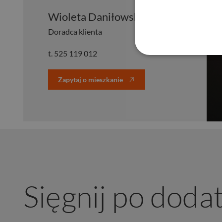
Wioleta Daniłowska
Doradca klienta
t.
525 119 012
Zapytaj o mieszkanie
Sięgnij po doda