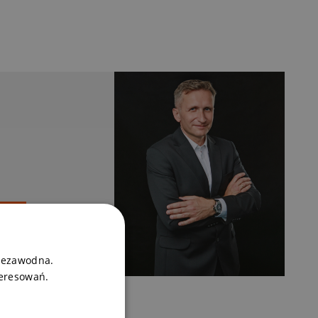
niezawodna.
teresowań.