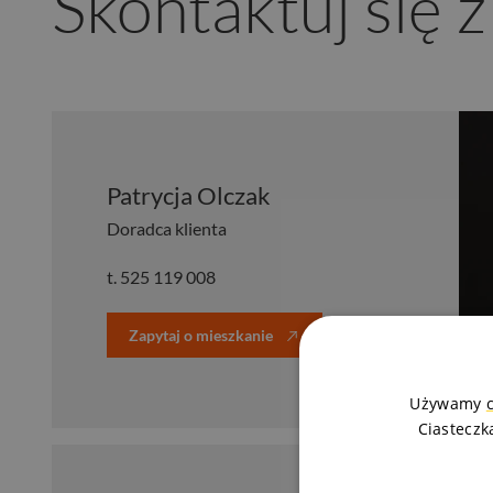
Skontaktuj się 
Patrycja Olczak
Doradca klienta
t.
525 119 008
Zapytaj o mieszkanie
Używamy
Ciasteczk