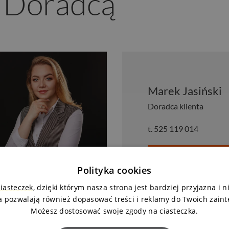
z Doradcą
Marek Jasiński
Doradca klienta
t.
525 119 014
Zapytaj o mieszkanie
Polityka cookies
ciasteczek
, dzięki którym nasza strona jest bardziej przyjazna i 
a pozwalają również dopasować treści i reklamy do Twoich zain
Możesz dostosować swoje zgody na ciasteczka.