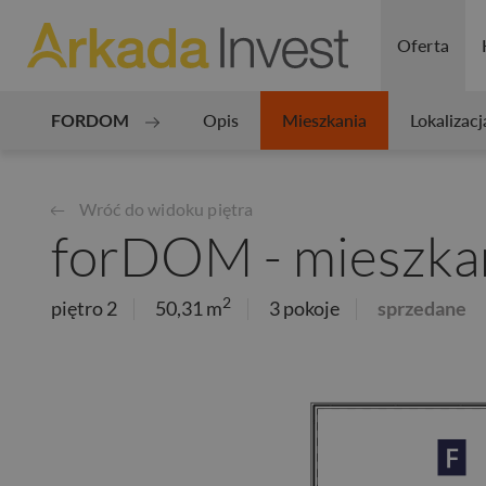
Oferta
FORDOM
Opis
Mieszkania
Lokalizacj
Wróć do widoku piętra
forDOM - mieszkan
2
piętro 2
50,31 m
3 pokoje
sprzedane