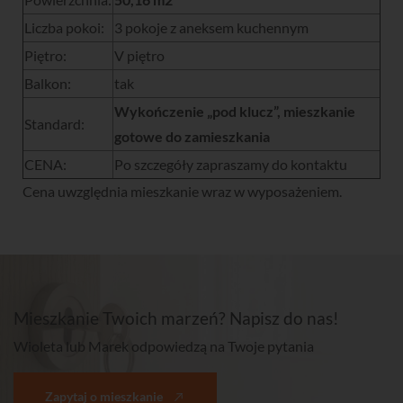
Liczba pokoi:
3 pokoje z aneksem kuchennym
Piętro:
V piętro
Balkon:
tak
Wykończenie „pod klucz”, mieszkanie
Standard:
gotowe do zamieszkania
CENA:
Po szczegóły zapraszamy do kontaktu
Cena uwzględnia mieszkanie wraz w wyposażeniem.
Mieszkanie Twoich marzeń? Napisz do nas!
Wioleta lub Marek odpowiedzą na Twoje pytania
Zapytaj o mieszkanie