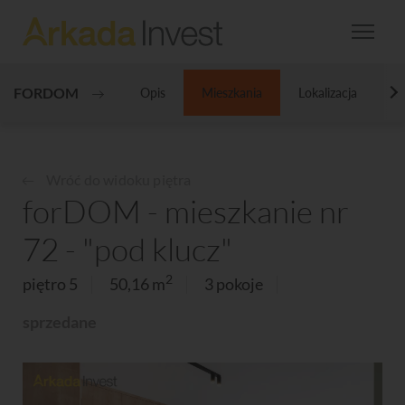
FORDOM
Opis
Mieszkania
Lokalizacja
Ga
N
Wróć do widoku piętra
forDOM - mieszkanie nr
72 - "pod klucz"
2
piętro 5
50,16 m
3 pokoje
sprzedane