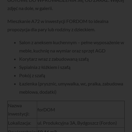
zdjęć na dole, w galerii.
Mieszkanie A72 w inwestycji FORDOM to idealna
propozycja dla pary lub rodziny z dzieckiem.
Salon z aneksem kuchennym – pełne wyposażenie w
meble, kuchnię na wymiar oraz sprzęt AGD
Korytarz wraz z zabudowaną szafą
Sypialnia z łóżkiem i szafą
Pokój z szafą
Łazienka (prysznic, umywalka, wc, pralka, zabudowa
meblowa, dodatki)
Nazwa
forDOM
inwestycji:
Lokalizacja:
ul. Produkcyjna 3A, Bydgoszcz (Fordon)
Powierzchnia:
50,16 m2