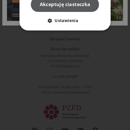
Akceptuję ciasteczka
Oferta
Bądź na bieżąco
Ustawienia
O nas
Sprawdź również
Biuro Sprzedaży
Biurowiec Arkada Business Park
ul. Fordońska 2 (Parter)
85-085 Bydgoszcz
Tel.
525 119 009
Poniedziałek – Piątek: 9:00 – 17:00
Sobota: umów się indywidualnie