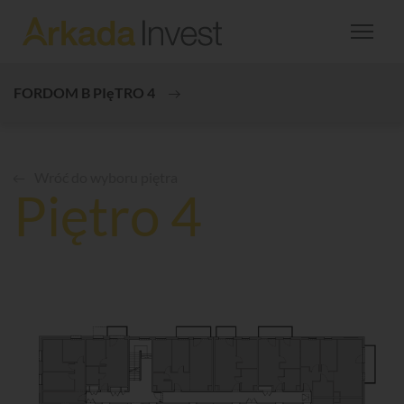
FORDOM B PIęTRO 4
Wróć do wyboru piętra
Piętro 4